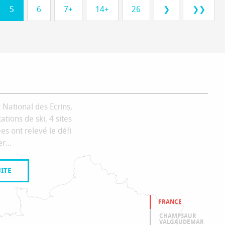
5
6
7+
14+
26
❯
❯❯
RIR
 National des Ecrins,
tations de ski, 4 sites
es ont relevé le défi
r...
UITE
FRANCE
CHAMPSAUR
VALGAUDEMAR