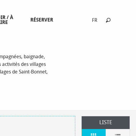
IR / À
RÉSERVER
FR
IRE
Recherche
ompagnées, baignade,
 activités des villages
llages de Saint-Bonnet,
LISTE