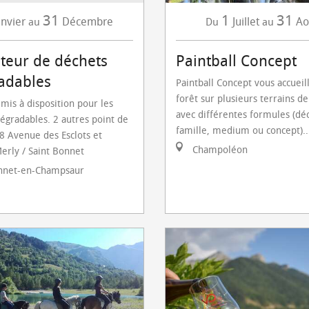
31
1
31
anvier
Décembre
Juillet
Ao
au
Du
au
eur de déchets
Paintball Concept
adables
Paintball Concept vous accueil
forêt sur plusieurs terrains de
is à disposition pour les
avec différentes formules (dé
égradables. 2 autres point de
famille, medium ou concept)..
 Avenue des Esclots et
Champoléon
erly / Saint Bonnet
nnet-en-Champsaur