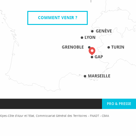
COMMENT VENIR ?
PRO & PRESSE
pes-Côte d'Azur et l'Etat, Commissariat Général des Territoires - FNADT - CIMA