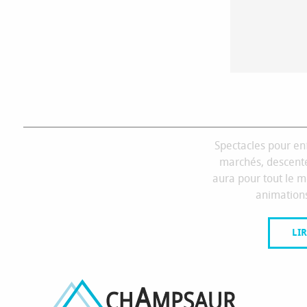
ANIMATION
Spectacles pour enf
marchés, descent
aura pour tout le m
animation
LIR