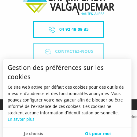
04 92 49 09 35
CONTACTEZ-NOUS
Gestion des préférences sur les
cookies
Ce site web active par défaut des cookies pour des outils de
mesure d'audience et des fonctionnalités anonymes. Vous
pouvez configurer votre navigateur afin de bloquer ou être
MENTIONS LÉGALES
informé de l'existence de ces cookies. Ces cookies ne
stockent aucune information d’identification personnelle.
Avec le concours de l'Union Européenne. L'Europe s'engage sur le Massif Alpin
En savoir plus
Je choisis
Ok pour moi