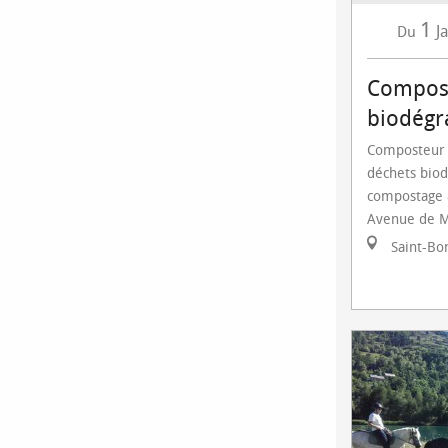
1
J
Du
Compost
biodégr
Composteur m
déchets biod
compostage 8
Avenue de M
Saint-Bo