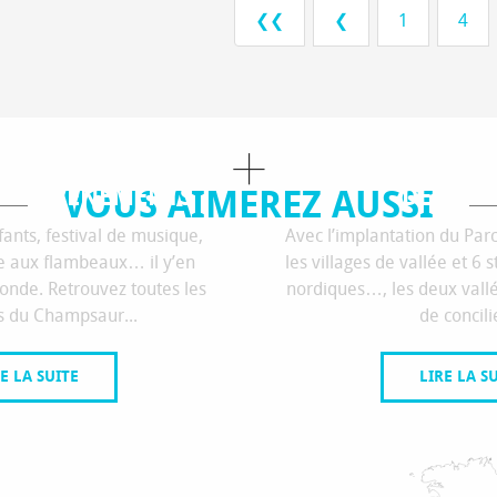
❮❮
❮
1
4
VOUS AIMEREZ AUSSI
S / ÉVÈNEMENTS
DECOUV
ants, festival de musique,
Avec l’implantation du Parc
e aux flambeaux… il y’en
les villages de vallée et 6 s
onde. Retrouvez toutes les
nordiques…, les deux vallé
s du Champsaur...
de concilie
E LA SUITE
LIRE LA S