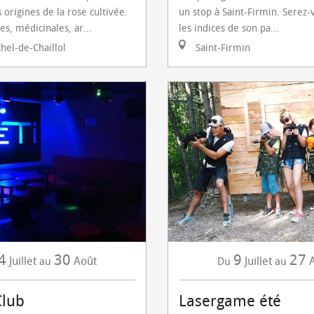
 origines de la rose cultivée.
un stop à Saint-Firmin. Serez-
es, médicinales, ar...
les indices de son pa...
hel-de-Chaillol
Saint-Firmin
4
30
9
27
Juillet
Août
Juillet
au
Du
au
Club
Lasergame été