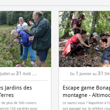
31
1
31
Juillet
Août
,
...
Janvier
Dé
au
Du
au
es Jardins des
Escape game Bonap
Terres
montagne - Altimo
 de plus de 500 rosiers
Le saviez-vous ? Napoléon à l’
nviron 150 variétés pour
son passage sur la célèbre rou