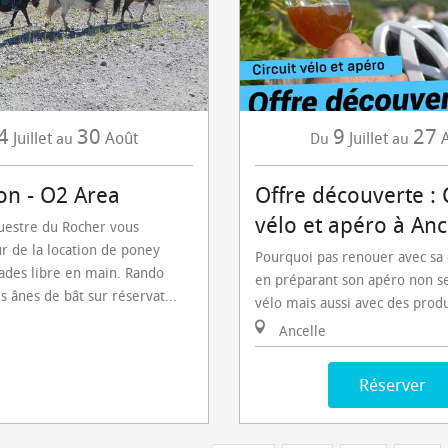
4
30
9
27
Juillet
Août
Juillet
au
Du
au
on - O2 Area
Offre découverte : 
vélo et apéro à Ance
uestre du Rocher vous
ur de la location de poney
Pourquoi pas renouer avec sa
ades libre en main. Rando
en préparant son apéro non s
s ânes de bât sur réservat...
vélo mais aussi avec des produ
Ancelle
Réserver