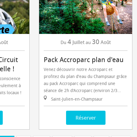
4
30
Août
Juillet
Août
Du
au
Circuit
Pack Accroparc plan d'eau
lle !
Venez découvrir notre Accroparc et
profitez du plan d'eau du Champsaur grâce
 conscience
au pack Accroparc qui comprend une
eulement à
séance de 2h d'Accroparc (environ 2/3...
its locaux !
Saint-Julien-en-Champsaur
Réserver