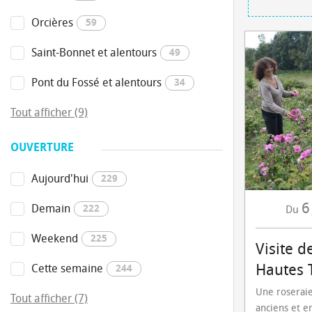
Orcières
59
Saint-Bonnet et alentours
49
Pont du Fossé et alentours
34
Tout afficher (9)
OUVERTURE
Aujourd'hui
229
6
Demain
222
Du
Weekend
225
Visite d
Hautes 
Cette semaine
244
Une roseraie
Tout afficher (7)
anciens et e