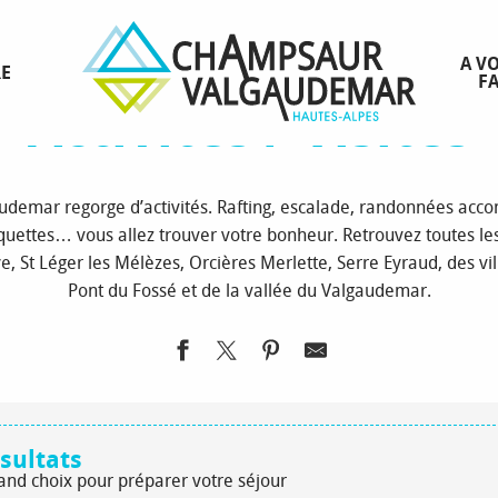
Page d’accueil
À voir / à faire
Activités / Visites
A VO
RE
FA
Activités / Visites
demar regorge d’activités. Rafting, escalade, randonnées acc
raquettes… vous allez trouver votre bonheur. Retrouvez toutes les
aye, St Léger les Mélèzes, Orcières Merlette, Serre Eyraud, des vi
Pont du Fossé et de la vallée du Valgaudemar.
sultats
rand choix pour préparer votre séjour