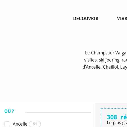
Aller
au
contenu
DECOUVRIR
VIV
principal
Le Champsaur Valgau
visites, ski joering, 
d’Ancelle, Chaillol, L
OÙ ?
308
ré
Le plus g
Ancelle
61